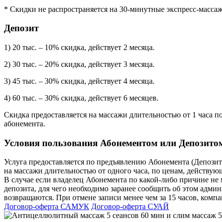
* Cкидки не распространяется на 30-минутные экспресс-масса
Депозит
1) 20 тыс. – 10% скидка, действует 2 месяца.
2) 30 тыс. – 20% скидка, действует 3 месяца.
3) 45 тыс. – 30% скидка, действует 4 месяца.
4) 60 тыс. – 30% скидка, действует 6 месяцев.
Скидка предоставляется на массажи длительностью от 1 часа п
абонемента.
Условия пользования Абонементом или Депозито
Услуга предоставляется по предъявлению Абонемента (Депозит
на массажи длительностью от одного часа, по ценам, действую
В случае если владелец Абонемента по какой-либо причине не 
депозита, для чего необходимо заранее сообщить об этом адми
возвращаются. При отмене записи менее чем за 15 часов, компа
Договор-оферта САМУК
Договор-оферта СУАЙ