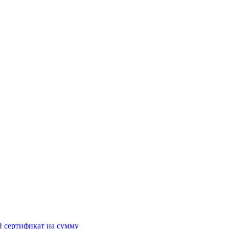
 сертификат на сумму