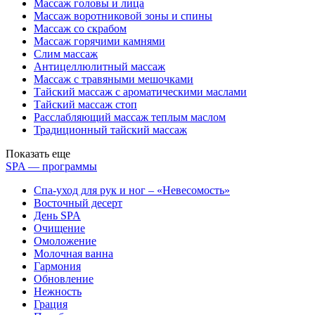
Массаж головы и лица
Массаж воротниковой зоны и спины
Массаж со скрабом
Массаж горячими камнями
Слим массаж
Антицеллюлитный массаж
Массаж с травяными мешочками
Тайский массаж с ароматическими маслами
Тайский массаж стоп
Расслабляющий массаж теплым маслом
Традиционный тайский массаж
Показать еще
SPA — программы
Спа-уход для рук и ног – «Невесомость»
Восточный десерт
День SPA
Очищение
Омоложение
Молочная ванна
Гармония
Обновление
Нежность
Грация