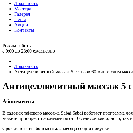
Лояльность
Мастера
Галерея
Цены
Акции
Контакты
Режим работы:
с 9:00 до 23:00 ежедневно
Лояльность
Антицеллюлитный массаж 5 сеансов 60 мин и слим масса
Антицеллюлитный массаж 5 се
Абонементы
В салонах тайского массажа Sabai Sabai работает программа л
можете приобрести абонементы от 10 сеансов как одного, так 
Срок действия абонемента: 2 месяца со дня покупки.