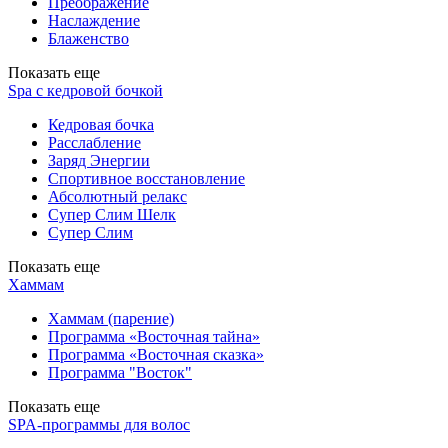
Преображение
Наслаждение
Блаженство
Показать еще
Spa с кедровой бочкой
Кедровая бочка
Расслабление
Заряд Энергии
Спортивное восстановление
Абсолютный релакс
Супер Слим Шелк
Супер Слим
Показать еще
Хаммам
Хаммам (парение)
Программа «Восточная тайна»
Программа «Восточная сказка»
Программа "Восток"
Показать еще
SPA-программы для волос