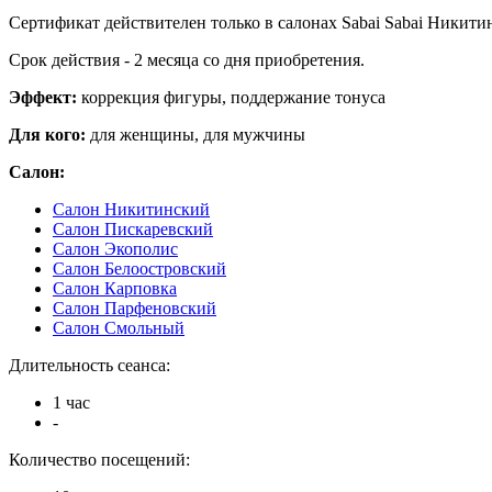
Сертификат действителен только в салонах Sabai Sabai Никит
Срок действия - 2 месяца со дня приобретения.
Эффект:
коррекция фигуры, поддержание тонуса
Для кого:
для женщины, для мужчины
Салон:
Салон Никитинский
Салон Пискаревский
Салон Экополис
Салон Белоостровский
Салон Карповка
Салон Парфеновский
Салон Смольный
Длительность сеанса:
1 час
-
Количество посещений: