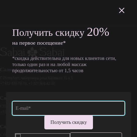
20%
Получить скидку
на первое посещение*
*скидка действительна для новых клиентов сети,
только один раз и на любой массаж
Салон Карповка
продолжительностью от 1,5 часов
C.Петербург, набережная реки Карповки 31 к.1
+7 812 679-70-76
,
+7 921 901-42-02
Салон Никитинский
C.Петербург, Никитинская усадьба, д. 12, 3-я линия I-ой половины
+7 812 318-71-10
,
+7 921 424-70-03
Салон Экополис
C.Петербург, ТК Экополис, Выборгское шоссе 13