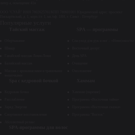
литер а, помещение 41н
ООО "СУАЙ" ИНН 7802625761/КПП 780601001 Юридический адрес: проспект
Пискарёвский, д. 1, корп./ст. 1, кв./оф. 18Н, г. Санкт - Петербург
Популярные услуги
Тайский массаж
SPA — программы
Обертывание
Спа-уход для рук и ног – «Невесомость»
Шиацу
Восточный десерт
Гавайский массаж Ломи-Ломи
День SPA
Балийский массаж
Очищение
Массаж с аромамаслами и травяными
Омоложение
мешочками
Spa с кедровой бочкой
Хаммам
Кедровая бочка
Хаммам (парение)
Расслабление
Программа «Восточная тайна»
Заряд Энергии
Программа «Восточная сказка»
Спортивное восстановление
Программа "Восток"
Абсолютный релакс
SPA-программы для волос