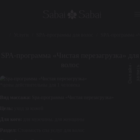
Услуги
SPA-программы для волос
SPA-программа «Ч
SPA-программа «Чистая перезагрузка» для
волос
О
н
л
а
й
-
з
а
п
и
с
*цены действительны для 1 человека
Вид массажа:
Spa-программа «Чистая перезагрузка»
Цель:
уход за кожей
Для кого:
для мужчины, для женщины
Раздел:
Стоимость спа услуг для волос