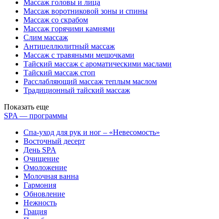
Массаж головы и лица
Массаж воротниковой зоны и спины
Массаж со скрабом
Массаж горячими камнями
Слим массаж
Антицеллюлитный массаж
Массаж с травяными мешочками
Тайский массаж с ароматическими маслами
Тайский массаж стоп
Расслабляющий массаж теплым маслом
Традиционный тайский массаж
Показать еще
SPA — программы
Спа-уход для рук и ног – «Невесомость»
Восточный десерт
День SPA
Очищение
Омоложение
Молочная ванна
Гармония
Обновление
Нежность
Грация