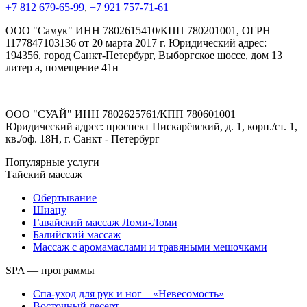
+7 812 679-65-99
,
+7 921 757-71-61
ООО "Самук" ИНН 7802615410/КПП 780201001, ОГРН
1177847103136 от 20 марта 2017 г. Юридический адрес:
194356, город Санкт-Петербург, Выборгское шоссе, дом 13
литер а, помещение 41н
ООО "СУАЙ" ИНН 7802625761/КПП 780601001
Юридический адрес: проспект Пискарёвский, д. 1, корп./ст. 1,
кв./оф. 18Н, г. Санкт - Петербург
Популярные услуги
Тайский массаж
Обертывание
Шиацу
Гавайский массаж Ломи-Ломи
Балийский массаж
Массаж с аромамаслами и травяными мешочками
SPA — программы
Спа-уход для рук и ног – «Невесомость»
Восточный десерт