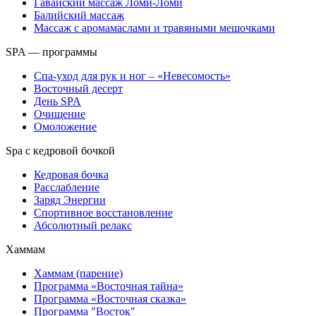
Гавайский массаж Ломи-Ломи
Балийский массаж
Массаж с аромамаслами и травяными мешочками
SPA — программы
Спа-уход для рук и ног – «Невесомость»
Восточный десерт
День SPA
Очищение
Омоложение
Spa с кедровой бочкой
Кедровая бочка
Расслабление
Заряд Энергии
Спортивное восстановление
Абсолютный релакс
Хаммам
Хаммам (парение)
Программа «Восточная тайна»
Программа «Восточная сказка»
Программа "Восток"