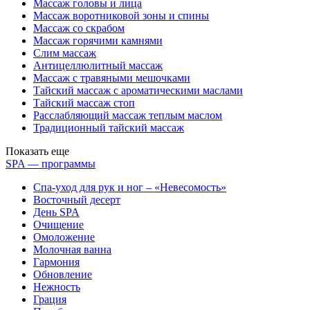
Массаж головы и лица
Массаж воротниковой зоны и спины
Массаж со скрабом
Массаж горячими камнями
Слим массаж
Антицеллюлитный массаж
Массаж с травяными мешочками
Тайский массаж с ароматическими маслами
Тайский массаж стоп
Расслабляющий массаж теплым маслом
Традиционный тайский массаж
Показать еще
SPA — программы
Спа-уход для рук и ног – «Невесомость»
Восточный десерт
День SPA
Очищение
Омоложение
Молочная ванна
Гармония
Обновление
Нежность
Грация