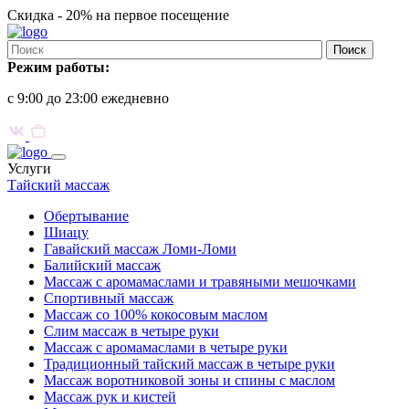
Скидка -
20%
на первое посещение
Режим работы:
с 9:00 до 23:00 ежедневно
Услуги
Тайский массаж
Обертывание
Шиацу
Гавайский массаж Ломи-Ломи
Балийский массаж
Массаж с аромамаслами и травяными мешочками
Спортивный массаж
Массаж со 100% кокосовым маслом
Слим массаж в четыре руки
Массаж с аромамаслами в четыре руки
Традиционный тайский массаж в четыре руки
Массаж воротниковой зоны и спины с маслом
Массаж рук и кистей