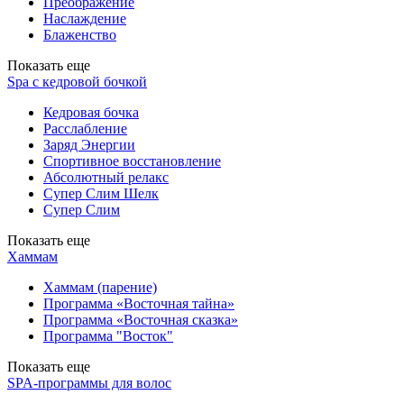
Преображение
Наслаждение
Блаженство
Показать еще
Spa с кедровой бочкой
Кедровая бочка
Расслабление
Заряд Энергии
Спортивное восстановление
Абсолютный релакс
Супер Слим Шелк
Супер Слим
Показать еще
Хаммам
Хаммам (парение)
Программа «Восточная тайна»
Программа «Восточная сказка»
Программа "Восток"
Показать еще
SPA-программы для волос