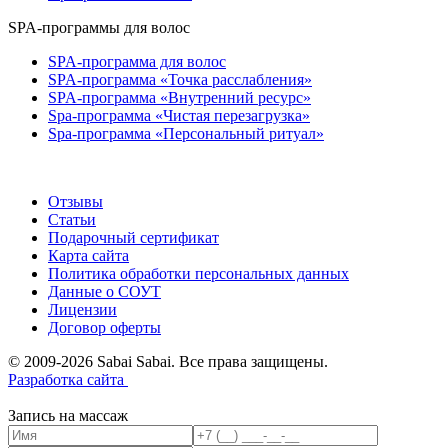
SPA-программы для волос
SPA-программа для волос
SPA-программа «Точка расслабления»
SPA-программа «Внутренний ресурс»
Spa-программа «Чистая перезагрузка»
Spa-программа «Персональный ритуал»
Отзывы
Статьи
Подарочный сертификат
Карта сайта
Политика обработки персональных данных
Данные о СОУТ
Лицензии
Договор оферты
© 2009-2026 Sabai Sabai. Все права защищены.
Разработка сайта
Запись на массаж