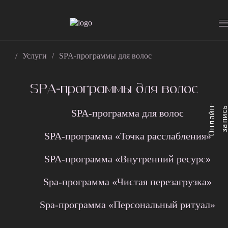
Услуги
SPA-программы для волос
SPA-программы для волос
О
н
л
а
й
-
з
а
п
и
с
SPA-программа для волос
SPA-программа «Точка расслабления»
SPA-программа «Внутренний ресурс»
Spa-программа «Чистая перезагрузка»
Spa-программа «Персональный ритуал»