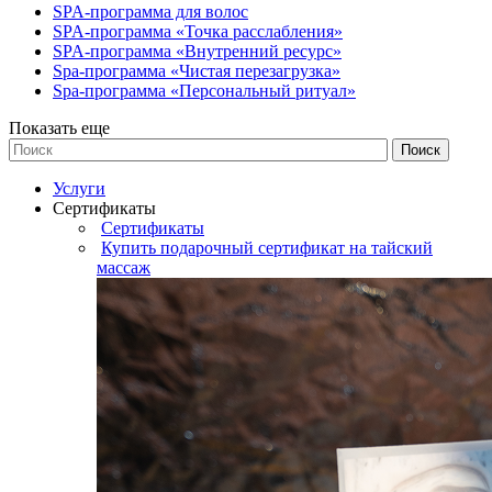
SPA-программа для волос
SPA-программа «Точка расслабления»
SPA-программа «Внутренний ресурс»
Spa-программа «Чистая перезагрузка»
Spa-программа «Персональный ритуал»
Показать еще
Услуги
Сертификаты
Сертификаты
Купить подарочный сертификат на тайский
массаж