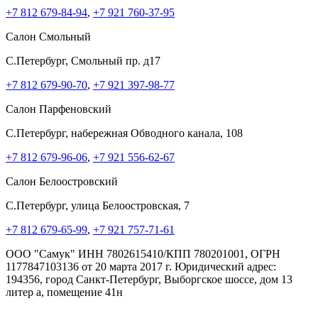
+7 812 679-84-94
,
+7 921 760-37-95
Салон Смольный
C.Петербург, Смольный пр. д17
+7 812 679-90-70
,
+7 921 397-98-77
Салон Парфеновский
C.Петербург, набережная Обводного канала, 108
+7 812 679-96-06
,
+7 921 556-62-67
Салон Белоостровский
C.Петербург, улица Белоостровская, 7
+7 812 679-65-99
,
+7 921 757-71-61
ООО "Самук" ИНН 7802615410/КПП 780201001, ОГРН
1177847103136 от 20 марта 2017 г. Юридический адрес:
194356, город Санкт-Петербург, Выборгское шоссе, дом 13
литер а, помещение 41н