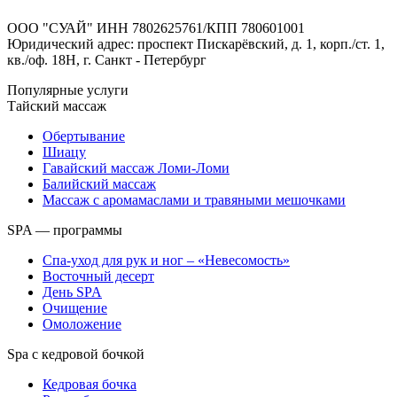
ООО "СУАЙ" ИНН 7802625761/КПП 780601001
Юридический адрес: проспект Пискарёвский, д. 1, корп./ст. 1,
кв./оф. 18Н, г. Санкт - Петербург
Популярные услуги
Тайский массаж
Обертывание
Шиацу
Гавайский массаж Ломи-Ломи
Балийский массаж
Массаж с аромамаслами и травяными мешочками
SPA — программы
Спа-уход для рук и ног – «Невесомость»
Восточный десерт
День SPA
Очищение
Омоложение
Spa с кедровой бочкой
Кедровая бочка