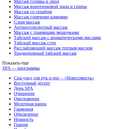
Массаж головы и лица
Массаж воротниковой зоны и спины
Массаж со скрабом
Массаж горячими камнями
Слим массаж
Антицеллюлитный массаж
Массаж с травяными мешочками
Тайский массаж с ароматическими маслами
Тайский массаж стоп
Расслабляющий массаж теплым маслом
Традиционный тайский массаж
Показать еще
SPA — программы
Спа-уход для рук и ног – «Невесомость»
Восточный десерт
День SPA
Очищение
Омоложение
Молочная ванна
Гармония
Обновление
Нежность
Грация