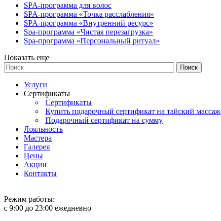
SPA-программа для волос
SPA-программа «Точка расслабления»
SPA-программа «Внутренний ресурс»
Spa-программа «Чистая перезагрузка»
Spa-программа «Персональный ритуал»
Показать еще
Услуги
Сертификаты
Сертификаты
Купить подарочный сертификат на тайский массаж
Подарочный сертификат на сумму
Лояльность
Мастера
Галерея
Цены
Акции
Контакты
Режим работы:
с 9:00 до 23:00 ежедневно