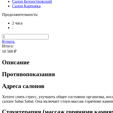
Салон Белоостровский
Салон Карповка
Продолжительность:
2 часа
-
Купить
Итого:
10 500 ₽
Описание
Противопоказания
Адреса салонов
Хотите снять стресс, улучшить общее состояние организма, в
салоне Sabai Sabai. Она включает стоун-массаж горячими камн
Стоунтерапия (массаж горячими камня