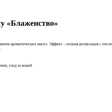
у «Блаженство»
анием ароматических масел. Эффект – полная релаксация с посл
.
ния, уход за кожей