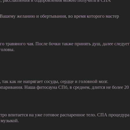
и, расслабления и оздоровления можно получить в СПА
Вашему желанию и обертывания, во время которого мастер
травяного чая. После бочки также принять душ, далее следует
головы.
так как не напрягает сосуды, сердце и головной мозг.
опаривания. Наша фитосауна СПб, в среднем, длится не более 20
тро впитается на уже готовое распаренное тело. СПА процедура
 музыкой.