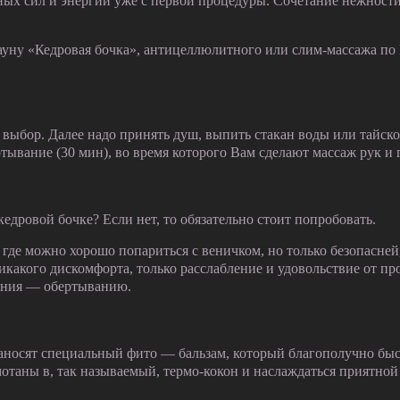
ных сил и энергии уже с первой процедуры. Сочетание нежност
уну «Кедровая бочка», антицеллюлитного или слим-массажа по 
р. Далее надо принять душ, выпить стакан воды или тайского 
тывание (30 мин), во время которого Вам сделают массаж рук и 
едровой бочке? Если нет, то обязательно стоит попробовать.
где можно хорошо попариться с веничком, но только безопасней, 
никакого дискомфорта, только расслабление и удовольствие от пр
ления — обертыванию.
наносят специальный фито — бальзам, который благополучно быс
мотаны в, так называемый, термо-кокон и наслаждаться приятной