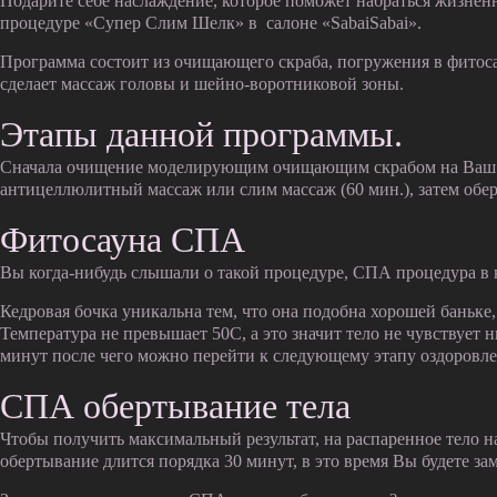
Подарите себе наслаждение, которое поможет набраться жизнен
процедуре «Супер Слим Шелк» в салоне «SabaiSabai».
Программа состоит из очищающего скраба, погружения в фитоса
сделает массаж головы и шейно-воротниковой зоны.
Этапы данной программы.
Сначала очищение моделирующим очищающим скрабом на Ваш выбо
антицеллюлитный массаж или слим массаж (60 мин.), затем обер
Фитосауна СПА
Вы когда-нибудь слышали о такой процедуре, СПА процедура в к
Кедровая бочка уникальна тем, что она подобна хорошей баньке, 
Температура не превышает 50С, а это значит тело не чувствует 
минут после чего можно перейти к следующему этапу оздоров
СПА обертывание тела
Чтобы получить максимальный результат, на распаренное тело 
обертывание длится порядка 30 минут, в это время Вы будете за