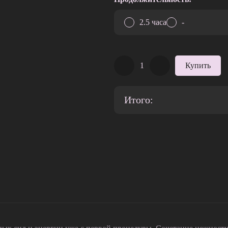
2.5 часа
-
Купить
Итого: